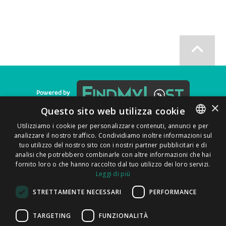
Powered by
×
Questo sito web utilizza cookie
Utilizziamo i cookie per personalizzare contenuti, annunci e per
analizzare il nostro traffico. Condividiamo inoltre informazioni sul
ENGLISH
Informativa sulla privacy
|
Cookie Policy
|
T&C
|
F.A.Q.
tuo utilizzo del nostro sito con i nostri partner pubblicitari e di
ITALIAN
analisi che potrebbero combinarle con altre informazioni che hai
fornito loro o che hanno raccolto dal tuo utilizzo dei loro servizi.
CATALAN
Leggi di più
SPANISH
STRETTAMENTE NECESSARI
PERFORMANCE
Puoi trovarci su
PORTUGUESE
TARGETING
FUNZIONALITÀ