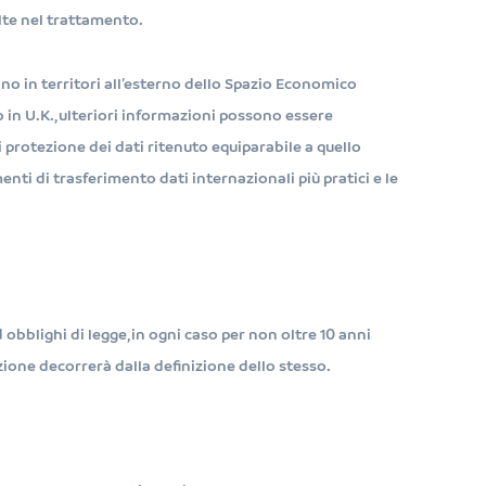
olte nel trattamento.
ovano in territori all’esterno dello Spazio Economico
to in U.K., ulteriori informazioni possono essere
i protezione dei dati ritenuto equiparabile a quello
nti di trasferimento dati internazionali più pratici e le
obblighi di legge, in ogni caso per non oltre 10 anni
azione decorrerà dalla definizione dello stesso.