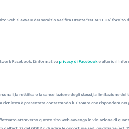
sito web si avvale del servizio verifica Utente “reCAPTCHA” fornito 
network Facebook. L’informativa
privacy di Facebook
e ulteriori info
ersonali, la rettifica o la cancellazione degli stessi, la limitazione de
 La richiesta è presentata contattando il Titolare che risponderà nel
effettuato attraverso questo sito web avvenga in violazione di quant
 dall’art. 77 del GDPR o di adire le opportune sedi giudiziarie (art. 