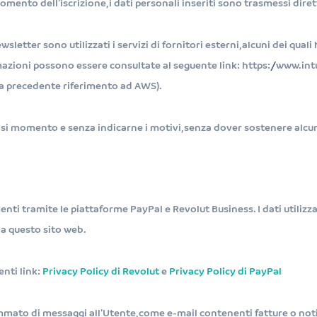
momento dell’iscrizione, i dati personali inseriti sono trasmessi dir
wsletter sono utilizzati i servizi di fornitori esterni, alcuni dei qua
ormazioni possono essere consultate al seguente link: https://www.
eda precedente riferimento ad AWS).
siasi momento e senza indicarne i motivi, senza dover sostenere alcu
enti tramite le piattaforme PayPal e Revolut Business. I dati utiliz
da questo sito web.
enti link:
Privacy Policy di Revolut
e
Privacy Policy di PayPal
ammato di messaggi all’Utente, come e-mail contenenti fatture o not