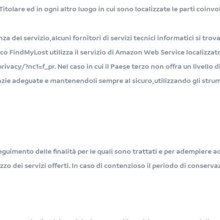
 Titolare ed in ogni altro luogo in cui sono localizzate le parti coinv
enza del servizio, alcuni fornitori di servizi tecnici informatici si tr
cifico FindMyLost utilizza il servizio di Amazon Web Service localizza
vacy/?nc1=f_pr. Nel caso in cui il Paese terzo non offra un livello d
nzie adeguate e mantenendoli sempre al sicuro, utilizzando gli strume
guimento delle finalità per le quali sono trattati e per adempiere ad 
lizzo dei servizi offerti. In caso di contenzioso il periodo di conserv