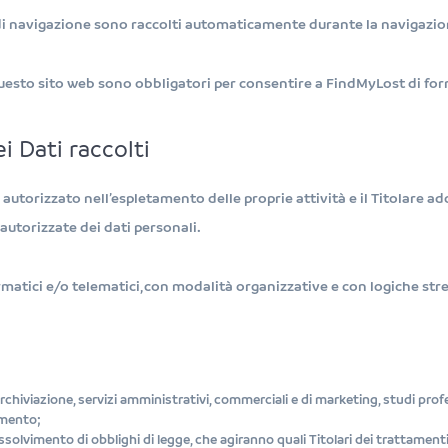
 di navigazione sono raccolti automaticamente durante la navigazione
 questo sito web sono obbligatori per consentire a FindMyLost di forni
i Dati raccolti
e autorizzato nell’espletamento delle proprie attività e il Titolare 
 autorizzate dei dati personali.
atici e/o telematici, con modalità organizzative e con logiche stret
archiviazione, servizi amministrativi, commerciali e di marketing, studi pr
tamento;
solvimento di obblighi di legge, che agiranno quali Titolari dei trattamenti