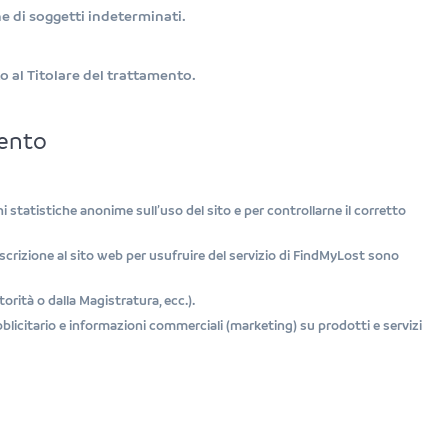
ne di soggetti indeterminati.
o al Titolare del trattamento.
mento
i statistiche anonime sull’uso del sito e per controllarne il corretto
’iscrizione al sito web per usufruire del servizio di FindMyLost sono
orità o dalla Magistratura, ecc.).
bblicitario e informazioni commerciali (marketing) su prodotti e servizi