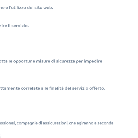
 e l’utilizzo del sito web.
re il servizio.
adotta le opportune misure di sicurezza per impedire
tamente correlate alle finalità del servizio offerto.
ofessionali, compagnie di assicurazioni, che agiranno a seconda
;